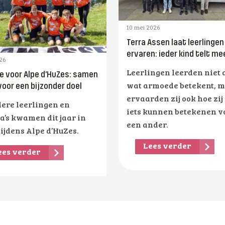
10 mei 2026
Terra Assen laat leerlingen
ervaren: ieder kind telt me
026
Leerlingen leerden niet 
ie voor Alpe d’HuZes: samen
voor een bijzonder doel
wat armoede betekent, 
ervaarden zij ook hoe zij
ere leerlingen en
iets kunnen betekenen v
a’s kwamen dit jaar in
een ander.
tijdens Alpe d’HuZes.
Lees verder
ees verder