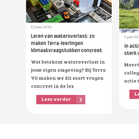
12 juni 2026
Leren van wateroverlast: zo
5 juni 2
maken Terra-leerlingen
In act
klimaatvraagstukken concreet
sterk 
Wat betekent wateroverlast in
Meerd
jouw eigen omgeving? Bij Terra
colleg
VO maken we dit soort vragen
actie 
concreet in de les
L
Lees verder