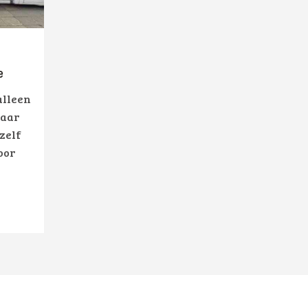
e
alleen
maar
 zelf
oor