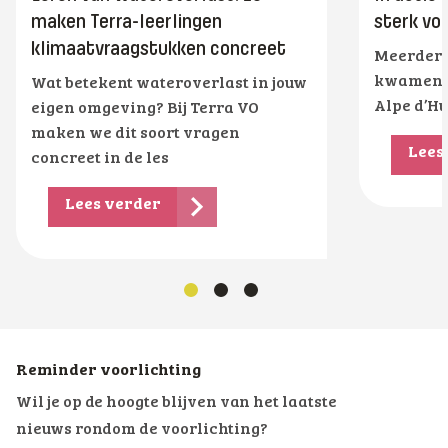
maken Terra-leerlingen
sterk voo
klimaatvraagstukken concreet
Meerdere 
kwamen di
Wat betekent wateroverlast in jouw
Alpe d’Hu
eigen omgeving? Bij Terra VO
maken we dit soort vragen
Lees
concreet in de les
Lees verder
Reminder voorlichting
Wil je op de hoogte blijven van het laatste
nieuws rondom de voorlichting?